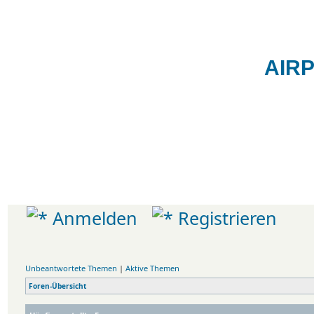
AIR
Das Spotte
AIRPORTBILDER
Forum
Movements
Informationen
Anmelden
Registrieren
Unbeantwortete Themen
|
Aktive Themen
Foren-Übersicht