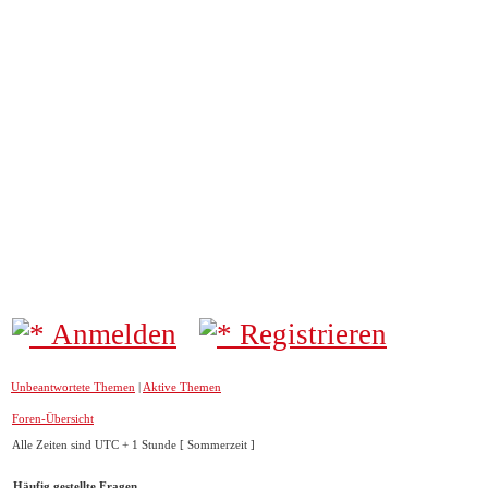
AIR
Das Spotte
AIRPORTBILDER
Forum
Movements
Informationen
Anmelden
Registrieren
Unbeantwortete Themen
|
Aktive Themen
Foren-Übersicht
Alle Zeiten sind UTC + 1 Stunde [ Sommerzeit ]
Häufig gestellte Fragen