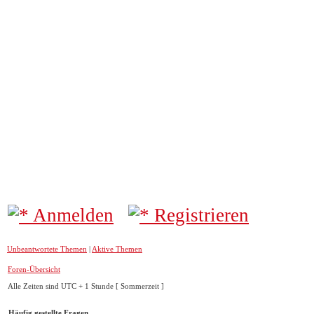
AIR
Das Spotte
AIRPORTBILDER
Forum
Movements
Informationen
Anmelden
Registrieren
Unbeantwortete Themen
|
Aktive Themen
Foren-Übersicht
Alle Zeiten sind UTC + 1 Stunde [ Sommerzeit ]
Häufig gestellte Fragen