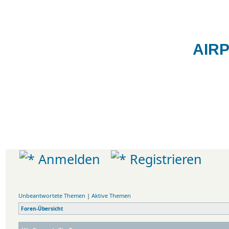
AIR
Das Spotte
AIRPORTBILDER
Forum
Movements
Informationen
Anmelden
Registrieren
Unbeantwortete Themen
|
Aktive Themen
Foren-Übersicht