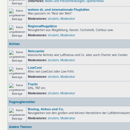
Unterforen:
News und Pressemeldungen
,
Spotternews
weitere dt. und internationale Flughäfen
Was passiert im "Rest der Welt"
Moderatoren:
strulem
,
Moderator
Regionalflugplätze
Neuigkeiten aus Magdeburg, Kassel, Cochstedt, Cottbus usw.
Moderatoren:
strulem
,
Moderator
Airlines
Netzcarrier
klassische Airlines wie Lufthansa und Co. aber auch Charter wie Condor
Moderatoren:
strulem
,
Moderator
LowCost
Alles von LowCost oder Low Frills
Moderatoren:
strulem
,
Moderator
Fracht
DHL, TNT etc.
Moderatoren:
strulem
,
Moderator
Flugzeughersteller
Boeing, Airbus und Co.
Neuigkeiten von den großen und kleinen Herstellern der Luftfahrtindust
Moderatoren:
strulem
,
Moderator
Andere Themen