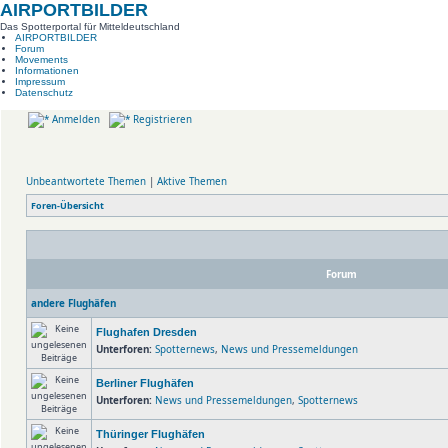
AIRPORTBILDER
Das Spotterportal für Mitteldeutschland
AIRPORTBILDER
Forum
Movements
Informationen
Impressum
Datenschutz
Anmelden
Registrieren
Unbeantwortete Themen
|
Aktive Themen
Foren-Übersicht
Forum
andere Flughäfen
Flughafen Dresden
Unterforen:
Spotternews
,
News und Pressemeldungen
Berliner Flughäfen
Unterforen:
News und Pressemeldungen
,
Spotternews
Thüringer Flughäfen