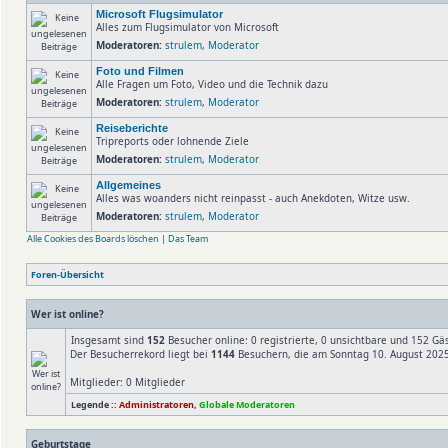
Microsoft Flugsimulator
Alles zum Flugsimulator von Microsoft
Moderatoren:
strulem
,
Moderator
Foto und Filmen
Alle Fragen um Foto, Video und die Technik dazu
Moderatoren:
strulem
,
Moderator
Reiseberichte
Tripreports oder lohnende Ziele
Moderatoren:
strulem
,
Moderator
Allgemeines
Alles was woanders nicht reinpasst - auch Anekdoten, Witze usw.
Moderatoren:
strulem
,
Moderator
Alle Cookies des Boards löschen
|
Das Team
Foren-Übersicht
Wer ist online?
Insgesamt sind
152
Besucher online: 0 registrierte, 0 unsichtbare und 152 Gä
Der Besucherrekord liegt bei
1144
Besuchern, die am Sonntag 10. August 2025,
Mitglieder: 0 Mitglieder
Legende ::
Administratoren
,
Globale Moderatoren
Geburtstage