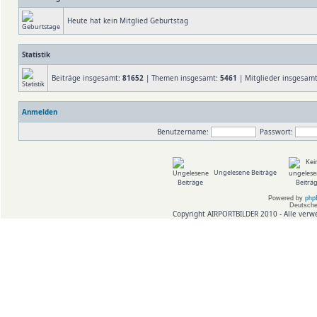
Heute hat kein Mitglied Geburtstag
Statistik
Beiträge insgesamt:
81652
| Themen insgesamt:
5461
| Mitglieder insgesam
Anmelden
Benutzername:
Passwort:
Ungelesene Beiträge
Powered by
php
Deutsche
Copyright AIRPORTBILDER 2010 - Alle verw