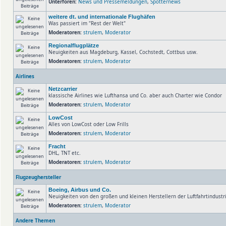
Unterforen:
News und Pressemeldungen
,
Spotternews
weitere dt. und internationale Flughäfen
Was passiert im "Rest der Welt"
Moderatoren:
strulem
,
Moderator
Regionalflugplätze
Neuigkeiten aus Magdeburg, Kassel, Cochstedt, Cottbus usw.
Moderatoren:
strulem
,
Moderator
Airlines
Netzcarrier
klassische Airlines wie Lufthansa und Co. aber auch Charter wie Condor
Moderatoren:
strulem
,
Moderator
LowCost
Alles von LowCost oder Low Frills
Moderatoren:
strulem
,
Moderator
Fracht
DHL, TNT etc.
Moderatoren:
strulem
,
Moderator
Flugzeughersteller
Boeing, Airbus und Co.
Neuigkeiten von den großen und kleinen Herstellern der Luftfahrtindust
Moderatoren:
strulem
,
Moderator
Andere Themen