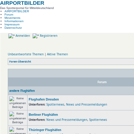
AIRPORTBILDER
Das Spotterportal für Mitteldeutschland
AIRPORTBILDER
Forum
Movements
Informationen
Impressum
Datenschutz
Anmelden
Registrieren
Unbeantwortete Themen
|
Aktive Themen
Foren-Übersicht
Forum
andere Flughäfen
Flughafen Dresden
Unterforen:
Spotternews
,
News und Pressemeldungen
Berliner Flughäfen
Unterforen:
News und Pressemeldungen
,
Spotternews
Thüringer Flughäfen