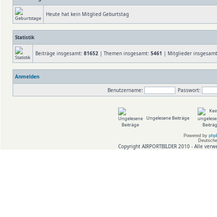
Heute hat kein Mitglied Geburtstag
Statistik
Beiträge insgesamt:
81652
| Themen insgesamt:
5461
| Mitglieder insgesam
Anmelden
Benutzername:
Passwort:
Ungelesene Beiträge
Powered by
php
Deutsche
Copyright AIRPORTBILDER 2010 - Alle verw