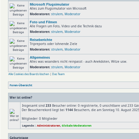
Microsoft Flugsimulator
Alles zum Flugsimulator von Microsoft
Moderatoren:
strulem
,
Moderator
Foto und Filmen
Alle Fragen um Foto, Video und die Technik dazu
Moderatoren:
strulem
,
Moderator
Reiseberichte
Tripreports oder lohnende Ziele
Moderatoren:
strulem
,
Moderator
Allgemeines
Alles was woanders nicht reinpasst - auch Anekdoten, Witze usw.
Moderatoren:
strulem
,
Moderator
Alle Cookies des Boards löschen
|
Das Team
Foren-Übersicht
Wer ist online?
Insgesamt sind
233
Besucher online: 0 registrierte, 0 unsichtbare und 233 Gä
Der Besucherrekord liegt bei
1144
Besuchern, die am Sonntag 10. August 2025,
Mitglieder: 0 Mitglieder
Legende ::
Administratoren
,
Globale Moderatoren
Geburtstage