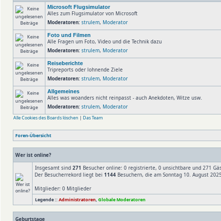
Microsoft Flugsimulator
Alles zum Flugsimulator von Microsoft
Moderatoren:
strulem
,
Moderator
Foto und Filmen
Alle Fragen um Foto, Video und die Technik dazu
Moderatoren:
strulem
,
Moderator
Reiseberichte
Tripreports oder lohnende Ziele
Moderatoren:
strulem
,
Moderator
Allgemeines
Alles was woanders nicht reinpasst - auch Anekdoten, Witze usw.
Moderatoren:
strulem
,
Moderator
Alle Cookies des Boards löschen
|
Das Team
Foren-Übersicht
Wer ist online?
Insgesamt sind
271
Besucher online: 0 registrierte, 0 unsichtbare und 271 Gä
Der Besucherrekord liegt bei
1144
Besuchern, die am Sonntag 10. August 2025,
Mitglieder: 0 Mitglieder
Legende ::
Administratoren
,
Globale Moderatoren
Geburtstage