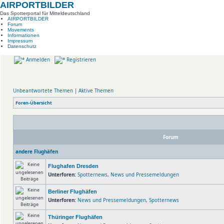
AIRPORTBILDER
Das Spotterportal für Mitteldeutschland
AIRPORTBILDER
Forum
Movements
Informationen
Impressum
Datenschutz
Anmelden
Registrieren
Unbeantwortete Themen
|
Aktive Themen
Foren-Übersicht
Forum
andere Flughäfen
Flughafen Dresden
Unterforen:
Spotternews
,
News und Pressemeldungen
Berliner Flughäfen
Unterforen:
News und Pressemeldungen
,
Spotternews
Thüringer Flughäfen