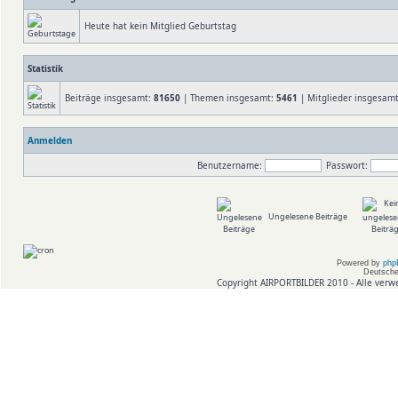
Heute hat kein Mitglied Geburtstag
Statistik
Beiträge insgesamt:
81650
| Themen insgesamt:
5461
| Mitglieder insgesam
Anmelden
Benutzername:
Passwort:
Ungelesene Beiträge
Powered by
php
Deutsche
Copyright AIRPORTBILDER 2010 - Alle verw