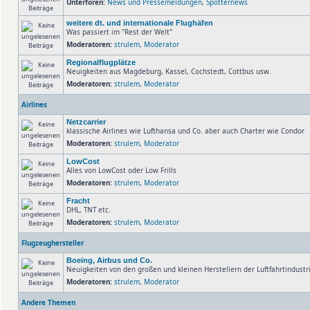
Unterforen:
News und Pressemeldungen
,
Spotternews
weitere dt. und internationale Flughäfen
Was passiert im "Rest der Welt"
Moderatoren:
strulem
,
Moderator
Regionalflugplätze
Neuigkeiten aus Magdeburg, Kassel, Cochstedt, Cottbus usw.
Moderatoren:
strulem
,
Moderator
Airlines
Netzcarrier
klassische Airlines wie Lufthansa und Co. aber auch Charter wie Condor
Moderatoren:
strulem
,
Moderator
LowCost
Alles von LowCost oder Low Frills
Moderatoren:
strulem
,
Moderator
Fracht
DHL, TNT etc.
Moderatoren:
strulem
,
Moderator
Flugzeughersteller
Boeing, Airbus und Co.
Neuigkeiten von den großen und kleinen Herstellern der Luftfahrtindust
Moderatoren:
strulem
,
Moderator
Andere Themen