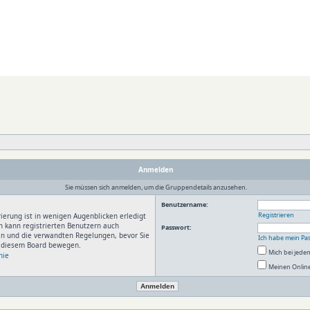
Anmelden
Sie müssen sich anmelden, um die Gruppendetails anzusehen.
Benutzername:
Registrieren
ierung ist in wenigen Augenblicken erledigt
n kann registrierten Benutzern auch
Passwort:
en und die verwandten Regelungen, bevor Sie
Ich habe mein Pa
in diesem Board bewegen.
Mich bei jed
nie
Meinen Online