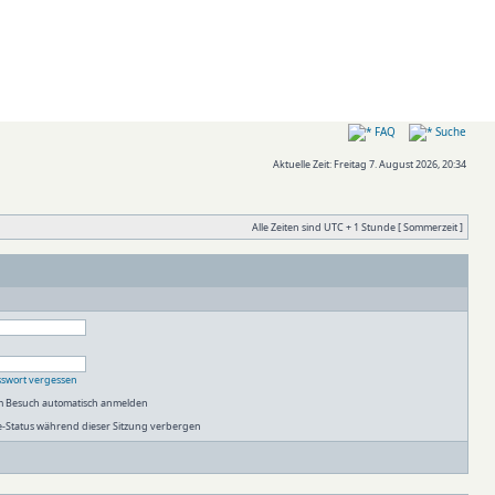
FAQ
Suche
Aktuelle Zeit: Freitag 7. August 2026, 20:34
Alle Zeiten sind UTC + 1 Stunde [ Sommerzeit ]
sswort vergessen
em Besuch automatisch anmelden
-Status während dieser Sitzung verbergen