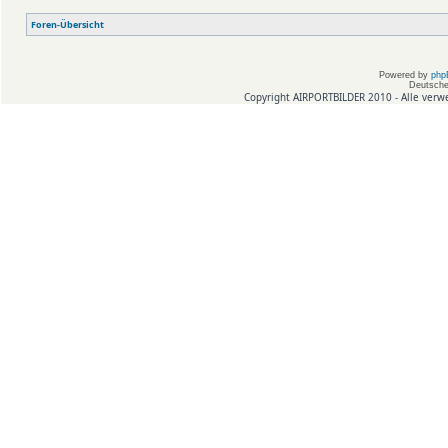
Foren-Übersicht
Powered by
php
Deutsche
Copyright AIRPORTBILDER 2010 - Alle verw