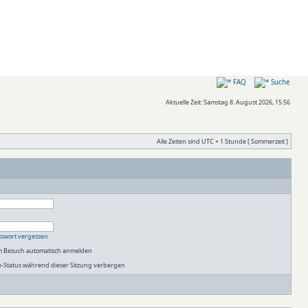
FAQ
Suche
Aktuelle Zeit: Samstag 8. August 2026, 15:56
Alle Zeiten sind UTC + 1 Stunde [ Sommerzeit ]
sswort vergessen
em Besuch automatisch anmelden
-Status während dieser Sitzung verbergen