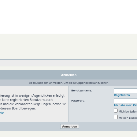
Anmelden
Sie müssen sich anmelden, um die Gruppendetails anzusehen.
Benutzername:
Registrieren
ierung ist in wenigen Augenblicken erledigt
n kann registrierten Benutzern auch
Passwort:
en und die verwandten Regelungen, bevor Sie
Ich habe mein Pa
in diesem Board bewegen.
Mich bei jed
nie
Meinen Online