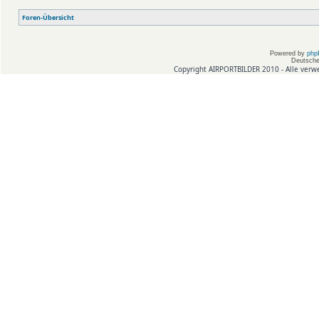
Foren-Übersicht
Powered by
php
Deutsche
Copyright AIRPORTBILDER 2010 - Alle verw