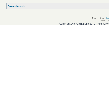
Foren-Übersicht
Powered by
php
Deutsche
Copyright AIRPORTBILDER 2010 - Alle verw