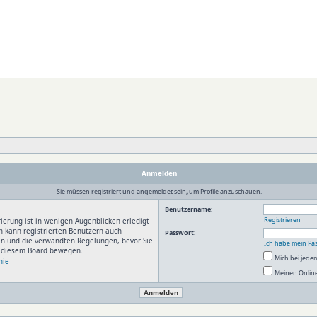
Anmelden
Sie müssen registriert und angemeldet sein, um Profile anzuschauen.
Benutzername:
Registrieren
ierung ist in wenigen Augenblicken erledigt
n kann registrierten Benutzern auch
Passwort:
en und die verwandten Regelungen, bevor Sie
Ich habe mein Pa
in diesem Board bewegen.
Mich bei jed
nie
Meinen Online