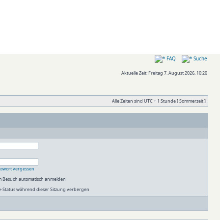
FAQ
Suche
Aktuelle Zeit: Freitag 7. August 2026, 10:20
Alle Zeiten sind UTC + 1 Stunde [ Sommerzeit ]
sswort vergessen
em Besuch automatisch anmelden
-Status während dieser Sitzung verbergen