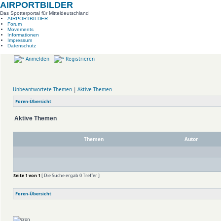
AIRPORTBILDER
Das Spotterportal für Mitteldeutschland
AIRPORTBILDER
Forum
Movements
Informationen
Impressum
Datenschutz
Anmelden
Registrieren
Unbeantwortete Themen
|
Aktive Themen
Foren-Übersicht
Aktive Themen
Themen
Autor
Seite
1
von
1
[ Die Suche ergab 0 Treffer ]
Foren-Übersicht