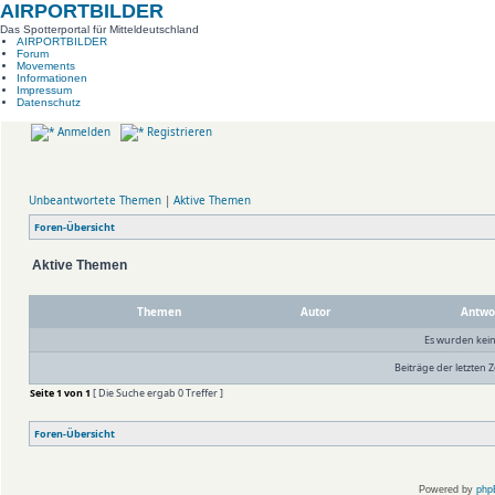
AIRPORTBILDER
Das Spotterportal für Mitteldeutschland
AIRPORTBILDER
Forum
Movements
Informationen
Impressum
Datenschutz
Anmelden
Registrieren
Unbeantwortete Themen
|
Aktive Themen
Foren-Übersicht
Aktive Themen
Themen
Autor
Antwo
Es wurden kei
Beiträge der letzten Z
Seite
1
von
1
[ Die Suche ergab 0 Treffer ]
Foren-Übersicht
Powered by
php