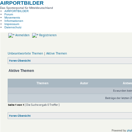
AIRPORTBILDER
Das Spotterportal für Mitteldeutschland
AIRPORTBILDER
Forum
Movements
Informationen
Impressum
Datenschutz
Anmelden
Registrieren
Unbeantwortete Themen
|
Aktive Themen
Foren-Übersicht
Aktive Themen
Themen
Autor
Antwo
Es wurden kei
Beiträge der letzten Z
Seite
1
von
1
[ Die Suche ergab 0 Treffer ]
Foren-Übersicht
Powered by
php