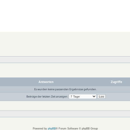
Antworten
Zugriffe
Es wurden keine passenden Ergebnisse gefunden.
Beiträge der letzten Zeit anzeigen:
Powered by
phpBB
® Forum Software © phpBB Group