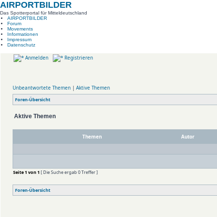
AIRPORTBILDER
Das Spotterportal für Mitteldeutschland
AIRPORTBILDER
Forum
Movements
Informationen
Impressum
Datenschutz
Anmelden
Registrieren
Unbeantwortete Themen
|
Aktive Themen
Foren-Übersicht
Aktive Themen
Themen
Autor
Seite
1
von
1
[ Die Suche ergab 0 Treffer ]
Foren-Übersicht