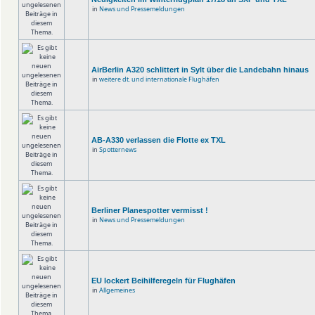
in
News und Pressemeldungen
AirBerlin A320 schlittert in Sylt über die Landebahn hinaus
in
weitere dt. und internationale Flughäfen
AB-A330 verlassen die Flotte ex TXL
in
Spotternews
Berliner Planespotter vermisst !
in
News und Pressemeldungen
EU lockert Beihilferegeln für Flughäfen
in
Allgemeines