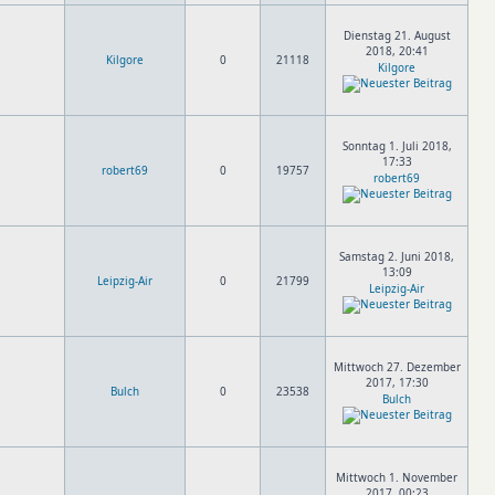
Dienstag 21. August
2018, 20:41
Kilgore
0
21118
Kilgore
Sonntag 1. Juli 2018,
17:33
robert69
0
19757
robert69
Samstag 2. Juni 2018,
13:09
Leipzig-Air
0
21799
Leipzig-Air
Mittwoch 27. Dezember
2017, 17:30
Bulch
0
23538
Bulch
Mittwoch 1. November
2017, 00:23