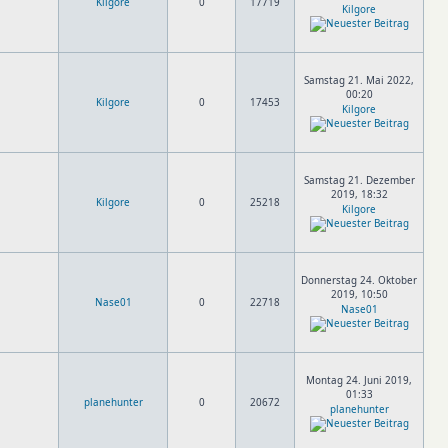
Kilgore
0
17719
Kilgore
Samstag 21. Mai 2022,
00:20
Kilgore
0
17453
Kilgore
Samstag 21. Dezember
2019, 18:32
Kilgore
0
25218
Kilgore
Donnerstag 24. Oktober
2019, 10:50
Nase01
0
22718
Nase01
Montag 24. Juni 2019,
01:33
planehunter
0
20672
planehunter