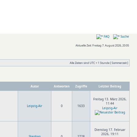
FAQ
Suche
Aktuelle Zeit: Freitag 7. August 2026, 20:05
Alle Zeiten sind UTC + 1 Stunde [ Sommerzeit ]
Autor
Antworten
Zugriffe
Letzter Beitrag
Freitag 13. März 2026,
11:44
Leipzig-Air
0
1633
Leipzig-Air
Dienstag 17. Februar
2026, 19:11
Stephan
0
2728