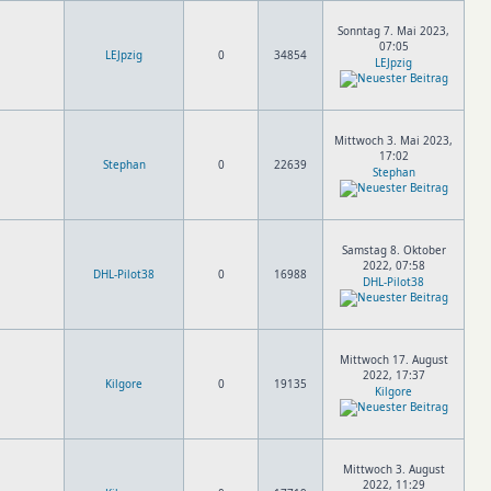
Sonntag 7. Mai 2023,
07:05
LEJpzig
0
34854
LEJpzig
Mittwoch 3. Mai 2023,
17:02
Stephan
0
22639
Stephan
Samstag 8. Oktober
2022, 07:58
DHL-Pilot38
0
16988
DHL-Pilot38
Mittwoch 17. August
2022, 17:37
Kilgore
0
19135
Kilgore
Mittwoch 3. August
2022, 11:29