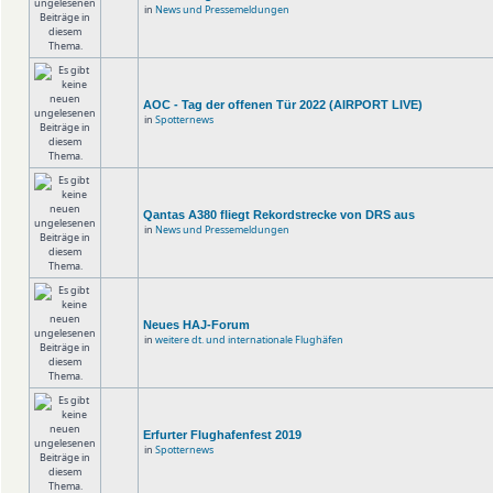
in
News und Pressemeldungen
AOC - Tag der offenen Tür 2022 (AIRPORT LIVE)
in
Spotternews
Qantas A380 fliegt Rekordstrecke von DRS aus
in
News und Pressemeldungen
Neues HAJ-Forum
in
weitere dt. und internationale Flughäfen
Erfurter Flughafenfest 2019
in
Spotternews