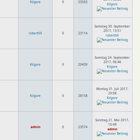
Kilgore
0
23503
Kilgore
Samstag 30. September
2017, 13:51
robert69
0
23114
robert69
Sonntag 24. September
2017, 06:46
Kilgore
0
20439
Kilgore
Montag 31. Juli 2017,
20:08
Kilgore
0
28158
Kilgore
Sonntag 21. Mai 2017,
10:49
admin
0
23574
admin