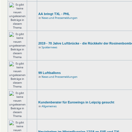
AA bringt TXL - PHL
in
News und Pressemeldungen
2019 - 70 Jahre Luftbrücke - die Rückkehr der Rosinenbomb
in
Spotternews
99 Luftballons
in
News und Pressemeldungen
Kundenberater für Eurowings in Leipzig gesucht
in
Allgemeines
Neuigkeiten im Winterflugplan 17/18 an SXF und TXL