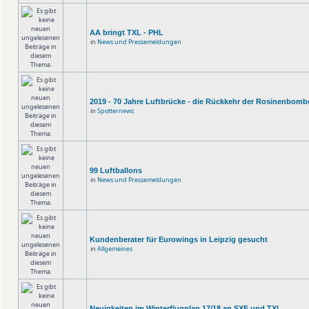
AA bringt TXL - PHL
in
News und Pressemeldungen
2019 - 70 Jahre Luftbrücke - die Rückkehr der Rosinenbomb
in
Spotternews
99 Luftballons
in
News und Pressemeldungen
Kundenberater für Eurowings in Leipzig gesucht
in
Allgemeines
Neuigkeiten im Winterflugplan 17/18 an SXF und TXL