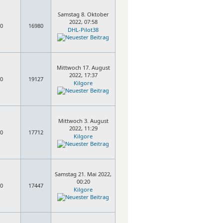
Samstag 8. Oktober
2022, 07:58
0
16980
DHL-Pilot38
Mittwoch 17. August
2022, 17:37
0
19127
Kilgore
Mittwoch 3. August
2022, 11:29
0
17712
Kilgore
Samstag 21. Mai 2022,
00:20
0
17447
Kilgore