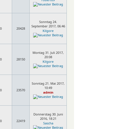
Sonntag 24.
September 2017, 06:46
0
20428
Kilgore
Montag 31. Juli 2017,
20:08
0
28150
Kilgore
Sonntag 21. Mai 2017,
10:49
0
23570
admin
Donnerstag 30. Juni
2016, 18:21
0
22419
Sascha