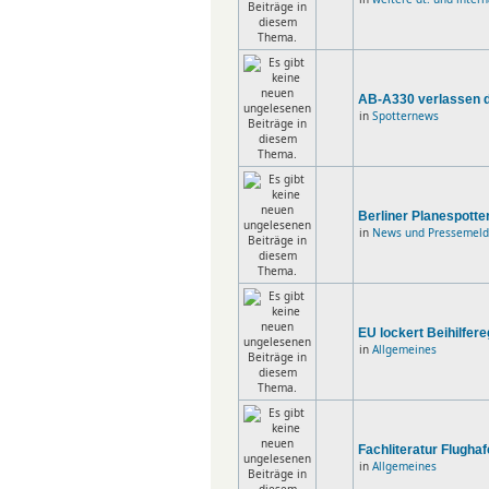
AB-A330 verlassen di
in
Spotternews
Berliner Planespotte
in
News und Pressemel
EU lockert Beihilfere
in
Allgemeines
Fachliteratur Flugha
in
Allgemeines