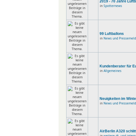
2019 - 70 Jahre Luf
in
Spotternews
99 Luftballons
in
News und Pressemel
Kundenberater für Eu
in
Allgemeines
Neuigkeiten im Winte
in
News und Pressemel
AirBerlin A320 schlit
in
weitere dt. und inter