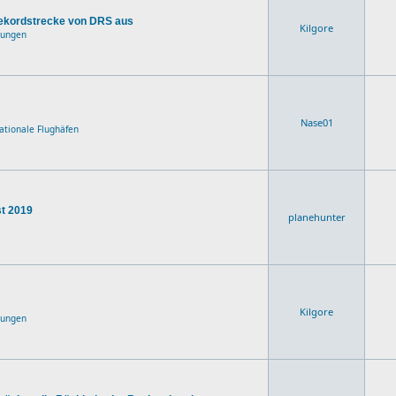
Rekordstrecke von DRS aus
Kilgore
dungen
Nase01
nationale Flughäfen
st 2019
planehunter
Kilgore
dungen