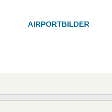
AIRPORTBILDER
Das Spotterportal für Mitteldeutschland
ovements
Informationen
Impressum
Datenschutz