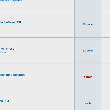
e Flotte ex TXL
Kilgore
r vermisst !
Kilgore
dungen
geln für Flughäfen
admin
fen LEJ
Sascha