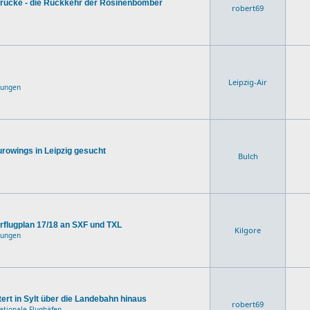
tbrücke - die Rückkehr der Rosinenbomber
robert69
Leipzig-Air
dungen
rowings in Leipzig gesucht
Bulch
rflugplan 17/18 an SXF und TXL
Kilgore
dungen
tert in Sylt über die Landebahn hinaus
robert69
nationale Flughäfen