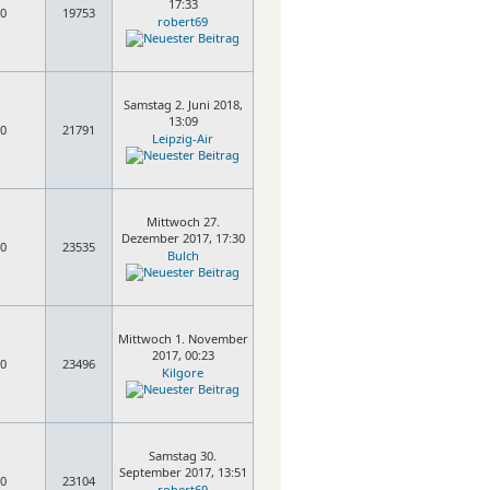
17:33
0
19753
robert69
Samstag 2. Juni 2018,
13:09
0
21791
Leipzig-Air
Mittwoch 27.
Dezember 2017, 17:30
0
23535
Bulch
Mittwoch 1. November
2017, 00:23
0
23496
Kilgore
Samstag 30.
September 2017, 13:51
0
23104
robert69