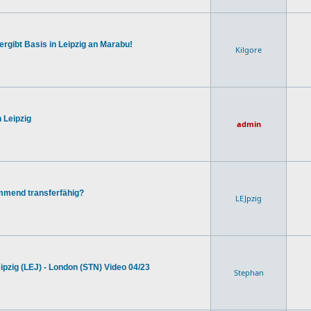
rgibt Basis in Leipzig an Marabu!
Kilgore
 Leipzig
admin
mmend transferfähig?
LEJpzig
ipzig (LEJ) - London (STN) Video 04/23
Stephan