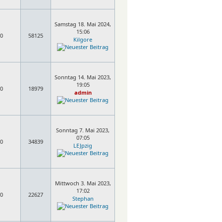
Samstag 18. Mai 2024,
15:06
0
58125
Kilgore
Sonntag 14. Mai 2023,
19:05
0
18979
admin
Sonntag 7. Mai 2023,
07:05
0
34839
LEJpzig
Mittwoch 3. Mai 2023,
17:02
0
22627
Stephan