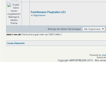
Fachliteratur Flughafen LEJ
in
Allgemeines
Beiträge der letzten Zeit anzeigen:
Seite
1
von
40
[ Die Suche ergab mehr als 1000 Treffer ]
Foren-Übersicht
Powered by
php
Deutsche
Copyright AIRPORTBILDER 2010 - Alle verw