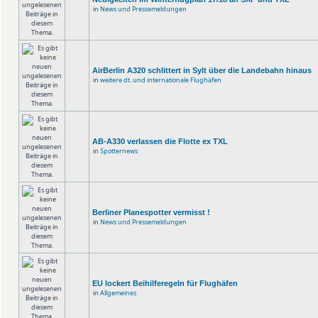
in
News und Pressemeldungen
AirBerlin A320 schlittert in Sylt über die Landebahn hinaus
in
weitere dt. und internationale Flughäfen
AB-A330 verlassen die Flotte ex TXL
in
Spotternews
Berliner Planespotter vermisst !
in
News und Pressemeldungen
EU lockert Beihilferegeln für Flughäfen
in
Allgemeines