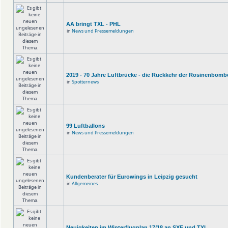
AA bringt TXL - PHL
in
News und Pressemeldungen
2019 - 70 Jahre Luftbrücke - die Rückkehr der Rosinenbomb
in
Spotternews
99 Luftballons
in
News und Pressemeldungen
Kundenberater für Eurowings in Leipzig gesucht
in
Allgemeines
Neuigkeiten im Winterflugplan 17/18 an SXF und TXL