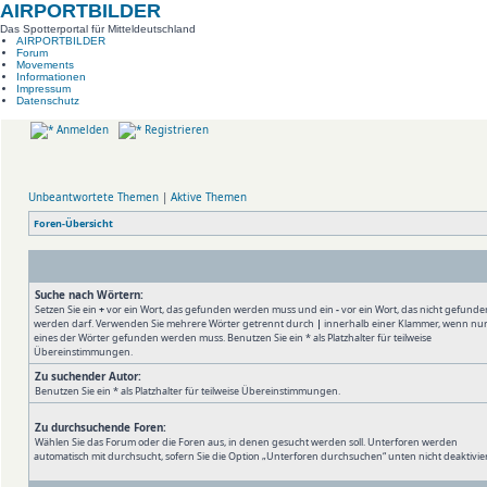
AIRPORTBILDER
Das Spotterportal für Mitteldeutschland
AIRPORTBILDER
Forum
Movements
Informationen
Impressum
Datenschutz
Anmelden
Registrieren
Unbeantwortete Themen
|
Aktive Themen
Foren-Übersicht
Suche nach Wörtern:
Setzen Sie ein
+
vor ein Wort, das gefunden werden muss und ein
-
vor ein Wort, das nicht gefunde
werden darf. Verwenden Sie mehrere Wörter getrennt durch
|
innerhalb einer Klammer, wenn nu
eines der Wörter gefunden werden muss. Benutzen Sie ein * als Platzhalter für teilweise
Übereinstimmungen.
Zu suchender Autor:
Benutzen Sie ein * als Platzhalter für teilweise Übereinstimmungen.
Zu durchsuchende Foren:
Wählen Sie das Forum oder die Foren aus, in denen gesucht werden soll. Unterforen werden
automatisch mit durchsucht, sofern Sie die Option „Unterforen durchsuchen“ unten nicht deaktivie