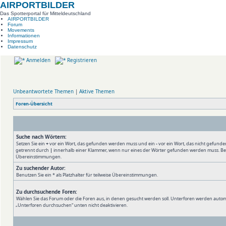
AIRPORTBILDER
Das Spotterportal für Mitteldeutschland
AIRPORTBILDER
Forum
Movements
Informationen
Impressum
Datenschutz
Anmelden
Registrieren
Unbeantwortete Themen
|
Aktive Themen
Foren-Übersicht
Suche nach Wörtern:
Setzen Sie ein
+
vor ein Wort, das gefunden werden muss und ein
-
vor ein Wort, das nicht gefund
getrennt durch
|
innerhalb einer Klammer, wenn nur eines der Wörter gefunden werden muss. Benutz
Übereinstimmungen.
Zu suchender Autor:
Benutzen Sie ein * als Platzhalter für teilweise Übereinstimmungen.
Zu durchsuchende Foren:
Wählen Sie das Forum oder die Foren aus, in denen gesucht werden soll. Unterforen werden automa
„Unterforen durchsuchen“ unten nicht deaktivieren.