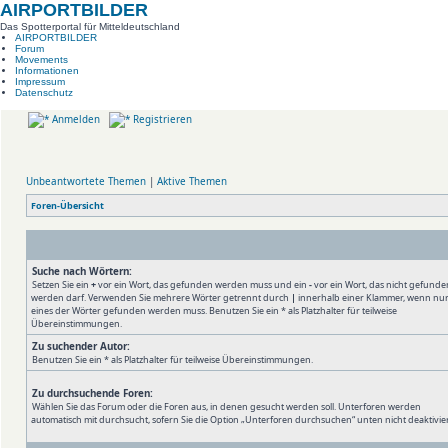
AIRPORTBILDER
Das Spotterportal für Mitteldeutschland
AIRPORTBILDER
Forum
Movements
Informationen
Impressum
Datenschutz
Anmelden
Registrieren
Unbeantwortete Themen
|
Aktive Themen
Foren-Übersicht
Suche nach Wörtern:
Setzen Sie ein
+
vor ein Wort, das gefunden werden muss und ein
-
vor ein Wort, das nicht gefunde
werden darf. Verwenden Sie mehrere Wörter getrennt durch
|
innerhalb einer Klammer, wenn nu
eines der Wörter gefunden werden muss. Benutzen Sie ein * als Platzhalter für teilweise
Übereinstimmungen.
Zu suchender Autor:
Benutzen Sie ein * als Platzhalter für teilweise Übereinstimmungen.
Zu durchsuchende Foren:
Wählen Sie das Forum oder die Foren aus, in denen gesucht werden soll. Unterforen werden
automatisch mit durchsucht, sofern Sie die Option „Unterforen durchsuchen“ unten nicht deaktivie