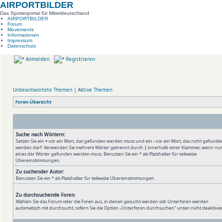
AIRPORTBILDER
Das Spotterportal für Mitteldeutschland
AIRPORTBILDER
Forum
Movements
Informationen
Impressum
Datenschutz
Anmelden
Registrieren
Unbeantwortete Themen
|
Aktive Themen
Foren-Übersicht
Suche nach Wörtern:
Setzen Sie ein
+
vor ein Wort, das gefunden werden muss und ein
-
vor ein Wort, das nicht gefunde
werden darf. Verwenden Sie mehrere Wörter getrennt durch
|
innerhalb einer Klammer, wenn nu
eines der Wörter gefunden werden muss. Benutzen Sie ein * als Platzhalter für teilweise
Übereinstimmungen.
Zu suchender Autor:
Benutzen Sie ein * als Platzhalter für teilweise Übereinstimmungen.
Zu durchsuchende Foren:
Wählen Sie das Forum oder die Foren aus, in denen gesucht werden soll. Unterforen werden
automatisch mit durchsucht, sofern Sie die Option „Unterforen durchsuchen“ unten nicht deaktivie