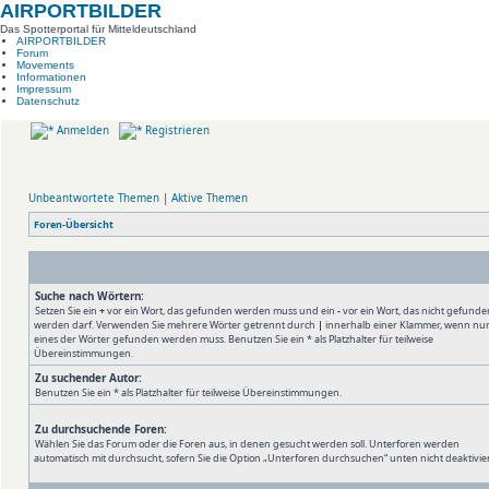
AIRPORTBILDER
Das Spotterportal für Mitteldeutschland
AIRPORTBILDER
Forum
Movements
Informationen
Impressum
Datenschutz
Anmelden
Registrieren
Unbeantwortete Themen
|
Aktive Themen
Foren-Übersicht
Suche nach Wörtern:
Setzen Sie ein
+
vor ein Wort, das gefunden werden muss und ein
-
vor ein Wort, das nicht gefunde
werden darf. Verwenden Sie mehrere Wörter getrennt durch
|
innerhalb einer Klammer, wenn nu
eines der Wörter gefunden werden muss. Benutzen Sie ein * als Platzhalter für teilweise
Übereinstimmungen.
Zu suchender Autor:
Benutzen Sie ein * als Platzhalter für teilweise Übereinstimmungen.
Zu durchsuchende Foren:
Wählen Sie das Forum oder die Foren aus, in denen gesucht werden soll. Unterforen werden
automatisch mit durchsucht, sofern Sie die Option „Unterforen durchsuchen“ unten nicht deaktivie