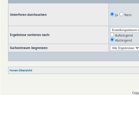
Unterforen durchsuchen:
Ja
Nein
Ergebnisse sortieren nach:
Aufsteigend
Absteigend
Suchzeitraum begrenzen:
Foren-Übersicht
Copy