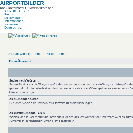
AIRPORTBILDER
Das Spotterportal für Mitteldeutschland
AIRPORTBILDER
Forum
Movements
Informationen
Impressum
Datenschutz
Anmelden
Registrieren
Unbeantwortete Themen
|
Aktive Themen
Foren-Übersicht
Suche nach Wörtern:
Setzen Sie ein
+
vor ein Wort, das gefunden werden muss und ein
-
vor ein Wort, das nicht gefund
getrennt durch
|
innerhalb einer Klammer, wenn nur eines der Wörter gefunden werden muss. Benutz
Übereinstimmungen.
Zu suchender Autor:
Benutzen Sie ein * als Platzhalter für teilweise Übereinstimmungen.
Zu durchsuchende Foren:
Wählen Sie das Forum oder die Foren aus, in denen gesucht werden soll. Unterforen werden automa
„Unterforen durchsuchen“ unten nicht deaktivieren.