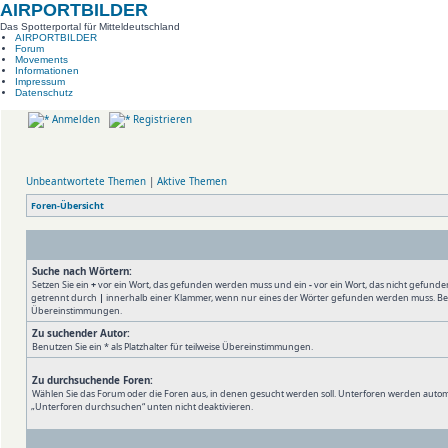
AIRPORTBILDER
Das Spotterportal für Mitteldeutschland
AIRPORTBILDER
Forum
Movements
Informationen
Impressum
Datenschutz
Anmelden
Registrieren
Unbeantwortete Themen
|
Aktive Themen
Foren-Übersicht
Suche nach Wörtern:
Setzen Sie ein
+
vor ein Wort, das gefunden werden muss und ein
-
vor ein Wort, das nicht gefund
getrennt durch
|
innerhalb einer Klammer, wenn nur eines der Wörter gefunden werden muss. Benutz
Übereinstimmungen.
Zu suchender Autor:
Benutzen Sie ein * als Platzhalter für teilweise Übereinstimmungen.
Zu durchsuchende Foren:
Wählen Sie das Forum oder die Foren aus, in denen gesucht werden soll. Unterforen werden automa
„Unterforen durchsuchen“ unten nicht deaktivieren.