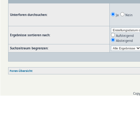
Unterforen durchsuchen:
Ja
Nein
Ergebnisse sortieren nach:
Aufsteigend
Absteigend
Suchzeitraum begrenzen:
Foren-Übersicht
Copy