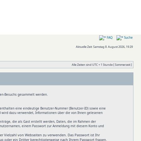
FAQ
Suche
Aktuelle Zeit: Samstag 8. August 2026, 19:29
Alle Zeiten sind UTC + 1 Stunde [ Sommerzeit ]
Foren-Besuchs gesammelt werden.
s enthalten eine eindeutige Benutzer-Nummer (Benutzer-ID) sowie eine
d wird dazu verwendet, Informationen über die von Ihnen gelesenen
träge, die als Gast erstellt werden, Daten, die im Rahmen der
n Benutzernamen, einem Passwort zur Anmeldung mit diesem Konto und
ner Vielzahl von Webseiten zu verwenden. Das Passwort ist Ihr
p oder ein Dritter berechtigterweise nach Ihrem Passwort fragen.