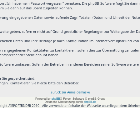
tion „Ich habe mein Passwort vergessen“ benutzen. Die phpBB-Software fragt Sie dan
dem Sie dann auf das Board zugreifen können.
ierung eingegebenen Daten sowie laufende Zugriffsdaten (Datum und Uhrzeit der Nutz
weitergeben, sofern er nicht auf Grund gesetzlicher Regelungen zur Weitergabe der Dat
gebenen Daten und Ihre Beiträge je nach Konfiguration im Internet verfügbar und vo
en angegebenen Kontaktdaten zu kontaktieren, sofern dies zur Übermittlung zentraler 
 entsprechender Stelle erlaubt haben.
-Software umfassen. Sofern der Betreiber in anderen Bereichen seiner Software weiter
 Sie gespeichert sind.
gen. Kontaktieren Sie hierzu bitte den Betreiber.
Zurück zur Anmeldemaske
Powered by
phpBB
® Forum Software © phpBB Group
Deutsche Übersetzung durch
phpBB.de
right AIRPORTBILDER 2010 - Alle verwendeten Inhalte der Webseite unterliegen dem Urheber