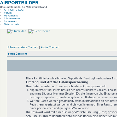
AIRPORTBILDER
Das Spotterportal für Mitteldeutschland
AIRPORTBILDER
Forum
Movements
Informationen
Impressum
Datenschutz
Anmelden
Registrieren
Unbeantwortete Themen
|
Aktive Themen
Foren-Übersicht
Diese Richtlinie beschreibt, wie „Airportbilder“ und ggf. verbundene 
Umfang und Art der Datenspeicherung
Ihre Daten werden auf zwei verschiedene Arten gesammelt:
phpBB erstellt bei Ihrem Besuch des Boards mehrere Cookies. Cookies
anonyme Sitzungs-Nummer (Session-ID), die Ihnen von phpBB automati
Beiträge zu speichern, um die ungelesenen Beiträge markieren zu k
Weitere Daten werden gesammelt, wenn Informationen an den Betreibe
Registrierung erfasst werden und die von Ihnen nach Ihrer Registr
einer persönlichen und gültigen E-Mail-Adresse.
Ihr Passwort wird mit einer Einwege-Verschlüsselung (Hash) gespeic
Schlüssel zu Ihrem Benutzerkonto für das Board, also gehen Sie mi