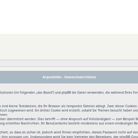
Airportbilder - Datenschutzrichtlinie
Institutionen (im Folgenden „das Board“) und phpBB die Daten verwenden, die während Ihres 
 sind kleine Textdateien, die Ihr Browser als temporäre Dateien ablegt. Zwei dieser Cookie
sch zugewiesen wird. Ein drittes Cookie wird erstellt, sobald Sie Themen besucht haben un
önnen.
r übermittelt werden. Dies betrifft — ohne Anspruch auf Vollständigkeit — zum Beispiel Bei
ierung erstellten Nachrichten. Ihr Benutzerkonto besteht mindestens aus einem eindeutige
hert, so dass es sicher ist. Jedoch wird Ihnen empfohlen, dieses Passwort nicht auf ei
t ihm sorgsam um. Insbesondere wird Sie kein Vertreter des Betreibers, der phpBB Grou