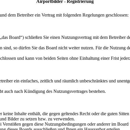
Airportbilder - Registrierung
 und dem Betreiber ein Vertrag mit folgenden Regelungen geschlossen:
„das Board“) schließen Sie einen Nutzungsvertrag mit dem Betreiber d
sind, so dürfen Sie das Board nicht weiter nutzen. Für die Nutzung des
hlossen und kann von beiden Seiten ohne Einhaltung einer Frist jeder
etreiber ein einfaches, zeitlich und räumlich unbeschränktes und unent
ibt auch nach Kündigung des Nutzungsvertrages bestehen.
 er keine Inhalte enthält, die gegen geltendes Recht oder die guten Sitte
 und Bilder zu setzen bzw. zu verwenden.
ei Verstößen gegen diese Nutzungsbedingungen oder anderer im Board v
g dieses Boards ausschließen und Ihnen ein Hausverbot erteilen.