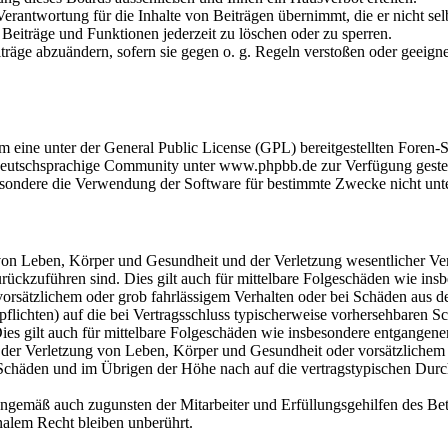
erantwortung für die Inhalte von Beiträgen übernimmt, die er nicht selb
, Beiträge und Funktionen jederzeit zu löschen oder zu sperren.
iträge abzuändern, sofern sie gegen o. g. Regeln verstoßen oder geeign
um eine unter der General Public License (GPL) bereitgestellten For
eutschsprachige Community unter www.phpbb.de zur Verfügung gestellt
sondere die Verwendung der Software für bestimmte Zwecke nicht unte
on Leben, Körper und Gesundheit und der Verletzung wesentlicher Vertr
 zurückzuführen sind. Dies gilt auch für mittelbare Folgeschäden wie i
vorsätzlichem oder grob fahrlässigem Verhalten oder bei Schäden aus 
lpflichten) auf die bei Vertragsschluss typischerweise vorhersehbaren 
Dies gilt auch für mittelbare Folgeschäden wie insbesondere entgangen
der Verletzung von Leben, Körper und Gesundheit oder vorsätzlichem o
Schäden und im Übrigen der Höhe nach auf die vertragstypischen Durchs
nngemäß auch zugunsten der Mitarbeiter und Erfüllungsgehilfen des Bet
alem Recht bleiben unberührt.