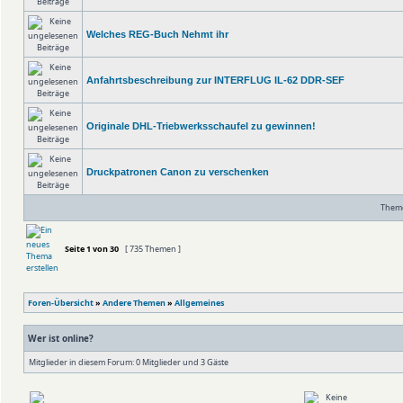
Welches REG-Buch Nehmt ihr
Anfahrtsbeschreibung zur INTERFLUG IL-62 DDR-SEF
Originale DHL-Triebwerksschaufel zu gewinnen!
Druckpatronen Canon zu verschenken
Theme
Seite
1
von
30
[ 735 Themen ]
Foren-Übersicht
»
Andere Themen
»
Allgemeines
Wer ist online?
Mitglieder in diesem Forum: 0 Mitglieder und 3 Gäste