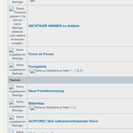
WICHTIGER HINWEIS zu Artikeln
Fotos im Forum
Fotogalerie
[
Gehe zu Seite:
1
...
7
,
8
,
9
]
Themen
Neue Forenbenutzung
Bilderklau
[
Gehe zu Seite:
1
,
2
]
ACHTUNG! Sich selbstverschickender Virus!