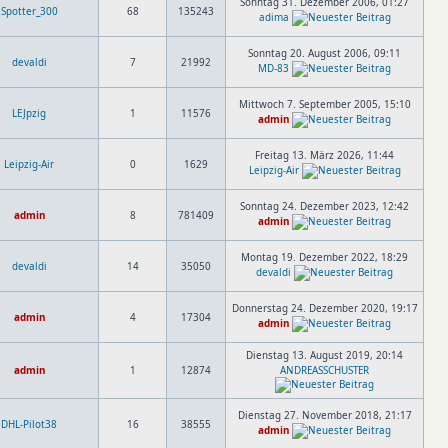
Sonntag 31. Dezember 2006, 01:27
Spotter_300
68
135243
adima
Sonntag 20. August 2006, 09:11
devaldi
7
21992
MD-83
Mittwoch 7. September 2005, 15:10
LEJpzig
1
11576
admin
Freitag 13. März 2026, 11:44
Leipzig-Air
0
1629
Leipzig-Air
Sonntag 24. Dezember 2023, 12:42
admin
8
781409
admin
Montag 19. Dezember 2022, 18:29
devaldi
14
35050
devaldi
Donnerstag 24. Dezember 2020, 19:17
admin
4
17304
admin
Dienstag 13. August 2019, 20:14
admin
1
12874
ANDREASSCHUSTER
Dienstag 27. November 2018, 21:17
DHL-Pilot38
16
38555
admin