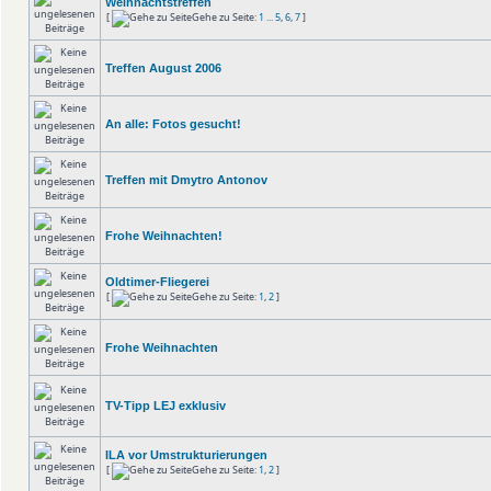
Weihnachtstreffen
[
Gehe zu Seite:
1
...
5
,
6
,
7
]
Treffen August 2006
An alle: Fotos gesucht!
Treffen mit Dmytro Antonov
Frohe Weihnachten!
Oldtimer-Fliegerei
[
Gehe zu Seite:
1
,
2
]
Frohe Weihnachten
TV-Tipp LEJ exklusiv
ILA vor Umstrukturierungen
[
Gehe zu Seite:
1
,
2
]