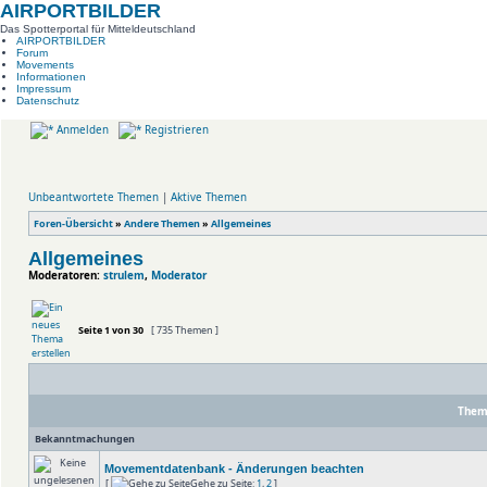
AIRPORTBILDER
Das Spotterportal für Mitteldeutschland
AIRPORTBILDER
Forum
Movements
Informationen
Impressum
Datenschutz
Anmelden
Registrieren
Unbeantwortete Themen
|
Aktive Themen
Foren-Übersicht
»
Andere Themen
»
Allgemeines
Allgemeines
Moderatoren:
strulem
,
Moderator
Seite
1
von
30
[ 735 Themen ]
The
Bekanntmachungen
Movementdatenbank - Änderungen beachten
[
Gehe zu Seite:
1
,
2
]