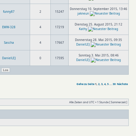
Donnerstag 10. September 2015, 13:46
funny87
2
15247
jakneun
Dienstag 25. August 2015, 21:12
EMW-328
4
17219
Kathy
Donnerstag 28. Mai 2015, 09:35
Sascha
4
17667
DanielLEJ
Sonntag 3. Mai 2015, 08:46
DanielLEJ
0
17595
DanielLEJ
Gehe zu Seite
1
,
2
,
3
,
4
,
5
...
30
Nächste
Alle Zeiten sind UTC + 1 Stunde [ Sommerzeit ]