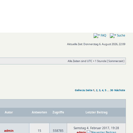
FAQ
Suche
Aktuelle Zeit: Donnerstag 6. August 2026, 22:09
Alle Zeiten sind UTC + 1 Stunde [ Sommerzeit ]
Gehe zu Seite
1
,
2
,
3
,
4
,
5
...
30
Nächste
Autor
Antworten
Zugriffe
Letzter Beitrag
Samstag 4. Februar 2017, 19:28
admin
15
558785
admin