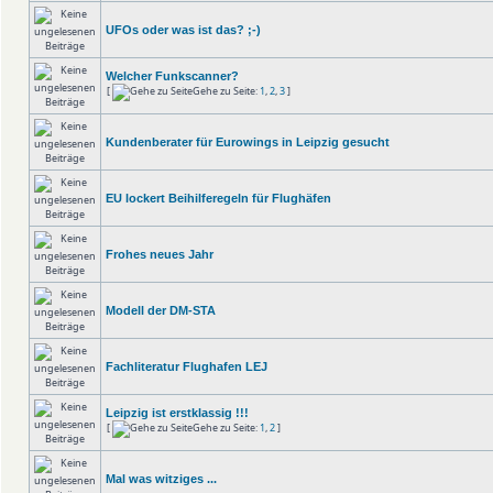
UFOs oder was ist das? ;-)
Welcher Funkscanner?
[
Gehe zu Seite:
1
,
2
,
3
]
Kundenberater für Eurowings in Leipzig gesucht
EU lockert Beihilferegeln für Flughäfen
Frohes neues Jahr
Modell der DM-STA
Fachliteratur Flughafen LEJ
Leipzig ist erstklassig !!!
[
Gehe zu Seite:
1
,
2
]
Mal was witziges ...