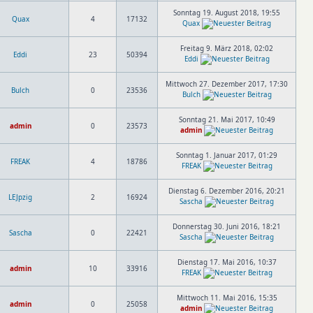
Sonntag 19. August 2018, 19:55
Quax
4
17132
Quax
Freitag 9. März 2018, 02:02
Eddi
23
50394
Eddi
Mittwoch 27. Dezember 2017, 17:30
Bulch
0
23536
Bulch
Sonntag 21. Mai 2017, 10:49
admin
0
23573
admin
Sonntag 1. Januar 2017, 01:29
FREAK
4
18786
FREAK
Dienstag 6. Dezember 2016, 20:21
LEJpzig
2
16924
Sascha
Donnerstag 30. Juni 2016, 18:21
Sascha
0
22421
Sascha
Dienstag 17. Mai 2016, 10:37
admin
10
33916
FREAK
Mittwoch 11. Mai 2016, 15:35
admin
0
25058
admin