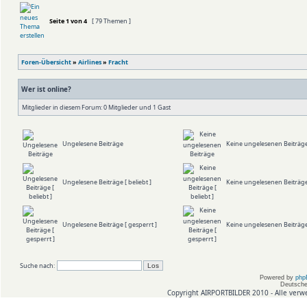
Seite
1
von
4
[ 79 Themen ]
Foren-Übersicht
»
Airlines
»
Fracht
Wer ist online?
Mitglieder in diesem Forum: 0 Mitglieder und 1 Gast
Ungelesene Beiträge
Keine ungelesenen Beiträg
Ungelesene Beiträge [ beliebt ]
Keine ungelesenen Beiträge 
Ungelesene Beiträge [ gesperrt ]
Keine ungelesenen Beiträge 
Suche nach:
Powered by
php
Deutsche
Copyright AIRPORTBILDER 2010 - Alle verw