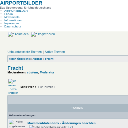
AIRPORTBILDER
Das Spotterportal für Mitteldeutschland
AIRPORTBILDER
Forum
Movements
Informationen
Impressum
Datenschutz
Anmelden
Registrieren
Unbeantwortete Themen
|
Aktive Themen
Foren-Übersicht
»
Airlines
»
Fracht
Fracht
Moderatoren:
strulem
,
Moderator
Seite
1
von
4
[ 79 Themen ]
Themen
Bekanntmachungen
Movementdatenbank - Änderungen beachten
[
Gehe zu Seite:
1
,
2
]