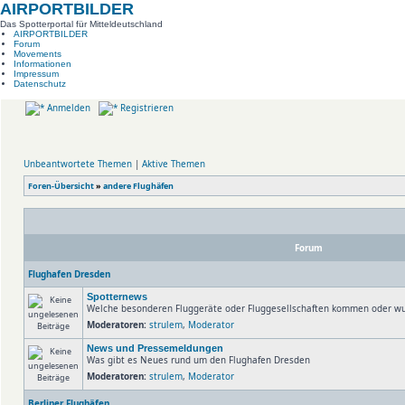
AIRPORTBILDER
Das Spotterportal für Mitteldeutschland
AIRPORTBILDER
Forum
Movements
Informationen
Impressum
Datenschutz
Anmelden
Registrieren
Unbeantwortete Themen
|
Aktive Themen
Foren-Übersicht
»
andere Flughäfen
Forum
Flughafen Dresden
Spotternews
Welche besonderen Fluggeräte oder Fluggesellschaften kommen oder wu
Moderatoren:
strulem
,
Moderator
News und Pressemeldungen
Was gibt es Neues rund um den Flughafen Dresden
Moderatoren:
strulem
,
Moderator
Berliner Flughäfen