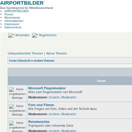
AIRPORTBILDER
Das Spotterportal für Mitteldeutschland
AIRPORTBILDER
Forum
Movements
Informationen
Impressum
Datenschutz
Anmelden
Registrieren
Unbeantwortete Themen
|
Aktive Themen
Foren-Übersicht
»
Andere Themen
Forum
Microsoft Flugsimulator
Alles zum Flugsimulator von Microsoft
Moderatoren:
strulem
,
Moderator
Foto und Filmen
Alle Fragen um Foto, Video und die Technik dazu
Moderatoren:
strulem
,
Moderator
Reiseberichte
Tripreports oder lohnende Ziele
Moderatoren:
strulem
,
Moderator