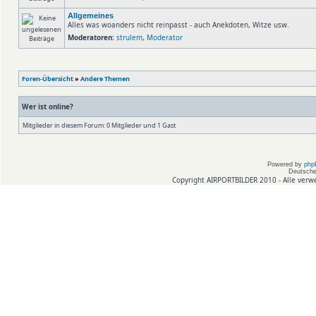
Allgemeines
Alles was woanders nicht reinpasst - auch Anekdoten, Witze usw.
Moderatoren:
strulem
,
Moderator
Foren-Übersicht
»
Andere Themen
Wer ist online?
Mitglieder in diesem Forum: 0 Mitglieder und 1 Gast
Powered by
php
Deutsche
Copyright AIRPORTBILDER 2010 - Alle verw