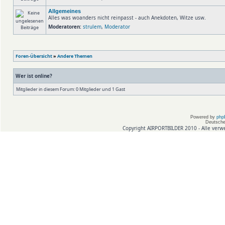
Allgemeines
Alles was woanders nicht reinpasst - auch Anekdoten, Witze usw.
Moderatoren:
strulem
,
Moderator
Foren-Übersicht
»
Andere Themen
Wer ist online?
Mitglieder in diesem Forum: 0 Mitglieder und 1 Gast
Powered by
php
Deutsche
Copyright AIRPORTBILDER 2010 - Alle verw