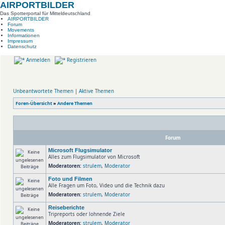
AIRPORTBILDER
Das Spotterportal für Mitteldeutschland
AIRPORTBILDER
Forum
Movements
Informationen
Impressum
Datenschutz
Anmelden
Registrieren
Unbeantwortete Themen
|
Aktive Themen
Foren-Übersicht
»
Andere Themen
Forum
Microsoft Flugsimulator
Alles zum Flugsimulator von Microsoft
Moderatoren:
strulem
,
Moderator
Foto und Filmen
Alle Fragen um Foto, Video und die Technik dazu
Moderatoren:
strulem
,
Moderator
Reiseberichte
Tripreports oder lohnende Ziele
Moderatoren:
strulem
,
Moderator