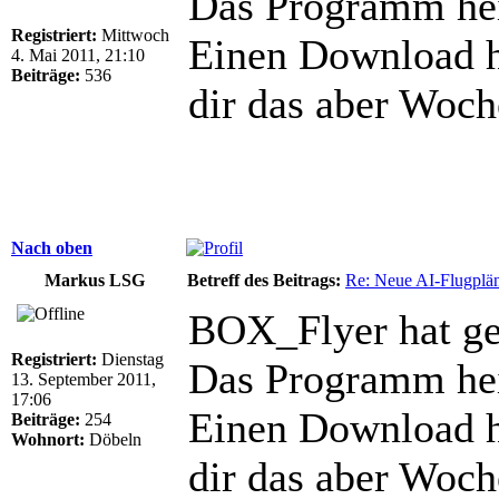
Das Programm heiß
Registriert:
Mittwoch
Einen Download ha
4. Mai 2011, 21:10
Beiträge:
536
dir das aber Woc
Nach oben
Markus LSG
Betreff des Beitrags:
Re: Neue AI-Flugplän
BOX_Flyer hat ge
Registriert:
Dienstag
Das Programm heiß
13. September 2011,
17:06
Einen Download ha
Beiträge:
254
Wohnort:
Döbeln
dir das aber Woc