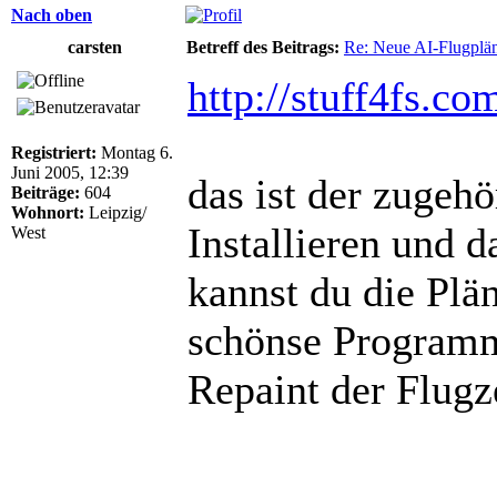
Nach oben
carsten
Betreff des Beitrags:
Re: Neue AI-Flugplän
http://stuff4fs.
Registriert:
Montag 6.
Juni 2005, 12:39
das ist der zugehö
Beiträge:
604
Wohnort:
Leipzig/
Installieren und 
West
kannst du die Pläne
schönse Programm,
Repaint der Flugze
______________