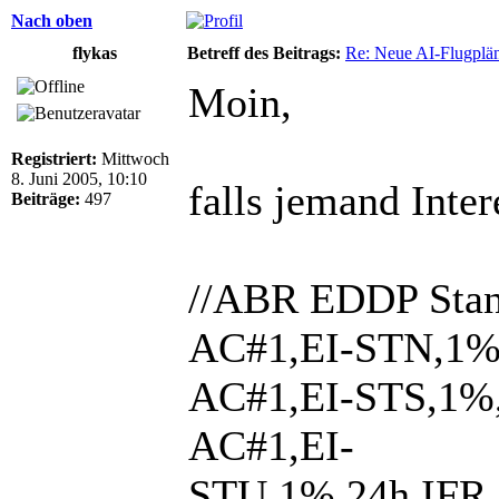
Nach oben
flykas
Betreff des Beitrags:
Re: Neue AI-Flugplän
Moin,
Registriert:
Mittwoch
8. Juni 2005, 10:10
falls jemand Inte
Beiträge:
497
//ABR EDDP Sta
AC#1,EI-STN,1%,2
AC#1,EI-STS,1%,
AC#1,EI-
STU,1%,24h,IFR,0