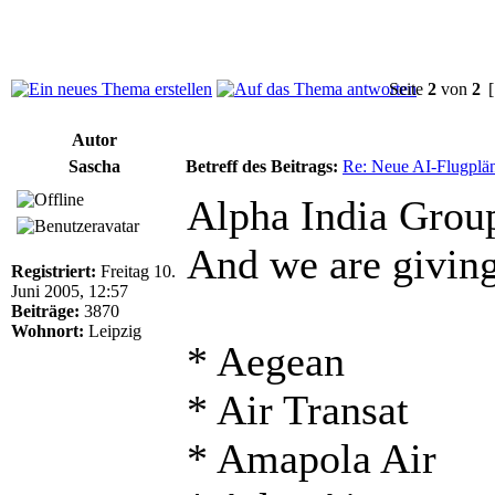
Seite
2
von
2
[
Autor
Sascha
Betreff des Beitrags:
Re: Neue AI-Flugplän
Alpha India Group
And we are giving 
Registriert:
Freitag 10.
Juni 2005, 12:57
Beiträge:
3870
Wohnort:
Leipzig
* Aegean
* Air Transat
* Amapola Air