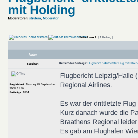
mit Holding
Moderatoren:
strulem
,
Moderator
Seite
1
von
1
[ 1 Beitrag ]
Autor
Betreff des Beitrags:
Flugbericht -drittletzter Flug mit BRA 
Stephan
Flugbericht Leipzig/Halle
Regional Airlines.
Registriert:
Montag 29. September
2008, 11:36
Beiträge:
1804
Es war der drittletzte Fl
Kurz danach wurde die Par
Braathens Regional leider
Es gab am Flughafen Wien