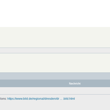
Nachricht
llons:
https://www.bild.de/regional/dresden/dr ... .bild.html