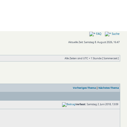
FAQ
Suche
Aktuelle Zeit: Samstag 8. August 2026, 16:47
Alle Zeiten sind UTC + 1 Stunde [ Sommerzeit ]
Vorheriges Thema
|
Nächstes Thema
Verfasst:
Samstag 2. Juni 2018, 13:09