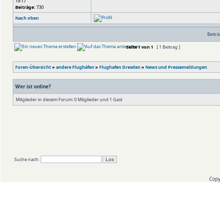
19:17
Beiträge:
730
Nach oben
Beiträ
Seite
1
von
1
[ 1 Beitrag ]
Foren-Übersicht
»
andere Flughäfen
»
Flughafen Dresden
»
News und Pressemeldungen
Wer ist online?
Mitglieder in diesem Forum: 0 Mitglieder und 1 Gast
Suche nach:
Copy