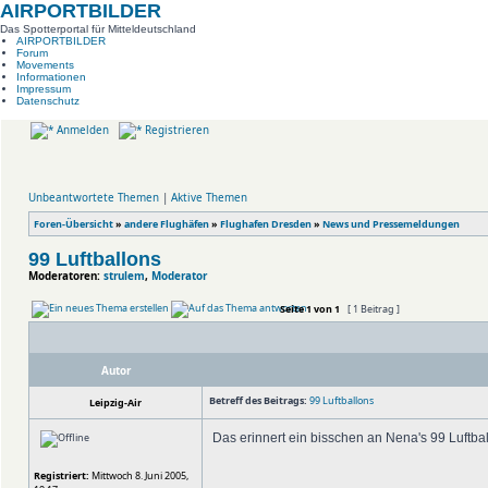
AIRPORTBILDER
Das Spotterportal für Mitteldeutschland
AIRPORTBILDER
Forum
Movements
Informationen
Impressum
Datenschutz
Anmelden
Registrieren
Unbeantwortete Themen
|
Aktive Themen
Foren-Übersicht
»
andere Flughäfen
»
Flughafen Dresden
»
News und Pressemeldungen
99 Luftballons
Moderatoren:
strulem
,
Moderator
Seite
1
von
1
[ 1 Beitrag ]
Autor
Betreff des Beitrags:
99 Luftballons
Leipzig-Air
Das erinnert ein bisschen an Nena's 99 Luftba
Registriert:
Mittwoch 8. Juni 2005,