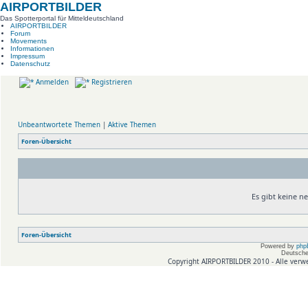
AIRPORTBILDER
Das Spotterportal für Mitteldeutschland
AIRPORTBILDER
Forum
Movements
Informationen
Impressum
Datenschutz
Anmelden
Registrieren
Unbeantwortete Themen
|
Aktive Themen
Foren-Übersicht
Es gibt keine 
Foren-Übersicht
Powered by
php
Deutsche
Copyright AIRPORTBILDER 2010 - Alle verw